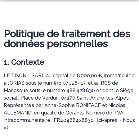
NOS SERVICES
MARBRERIE FUNÉRAIRE
ORGANISER DES OBSÈQUES
Politique de traitement des
ARTICLES FUNÉRAIRES
données personnelles
PRÉVOIR SES OBSÈQUES
NOTRE AGENCE
ESPACES HOMMAGES
SERVICES AUX FAMILLES
1. Contexte
LE TISON – SARL au capital de 8 000,00 €, immatriculée
à l’ORIAS sous le numéro 07026917, et au RCS de
Manosque sous le numéro 488 428 830 et dont le Siège
social : Place de Verdun, 04170 Saint-André-les-Alpes.
Représentée par Anne-Sophie BONIFACE et Nicolas
ALLEMAND, en qualité de Gérants. Numéro de TVA
intracommunautaire : FR40488428830., (ci-après « Nous
»).