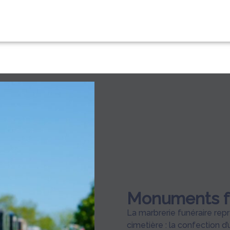
S
NOTRE AGENCE
ESPACES HOMMAGES
Monuments f
La marbrerie funéraire repr
cimetière : la confection d