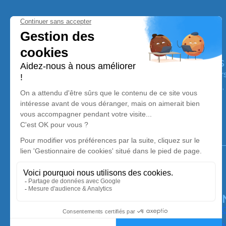
Pompes Funèbres Saint-Andréennes
Nos équipes vous aident à honorer la mémoire de la pe
perpétuer son souvenir dans le respect de ses volontés,
avec dignité dans son dernier voyage.
Notre agence
Pompes Funèbres Saint-Andréennes
04 92 89 02 15
contact@le-tison.fr
Route de Nice – 04170 – Saint-André-les-Alpes
4.7/5 – 22 avis
O