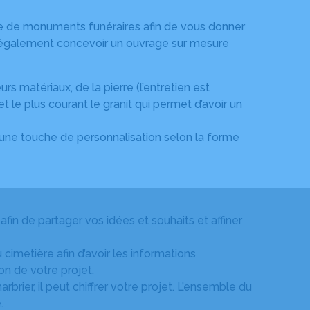
e de monuments funéraires afin de vous donner
ut également concevoir un ouvrage sur mesure
rs matériaux, de la pierre (l’entretien est
et le plus courant le granit qui permet d’avoir un
 une touche de personnalisation selon la forme
in de partager vos idées et souhaits et affiner
cimetière afin d’avoir les informations
on de votre projet.
brier, il peut chiffrer votre projet. L’ensemble du
.