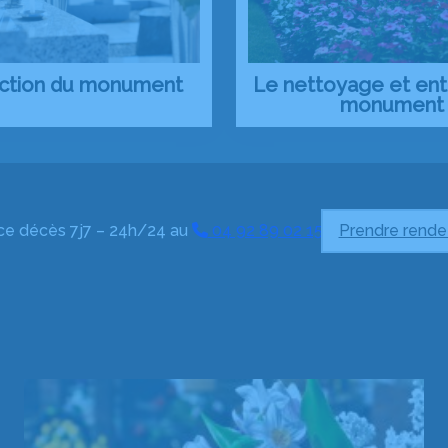
ection du monument
Le nettoyage et ent
monument
ce décès 7j7 – 24h/24 au
04 92 89 02 15
Prendre rende