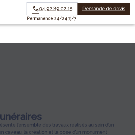
04 92 89 02 15
Demande de devis
Permanence 24/24 7j/7
unéraires
ésente l’ensemble des travaux réalisés au sein d’un
’un caveau, la création et la pose d’un monument