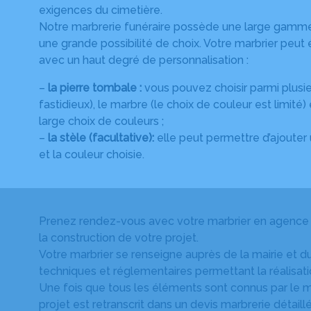
exigences du cimetière.
Notre marbrerie funéraire possède une large gamm
une grande possibilité de choix. Votre marbrier pe
avec un haut degré de personnalisation :
–
la pierre tombale :
vous pouvez choisir parmi plusieu
fastidieux), le marbre (le choix de couleur est limité) 
large choix de couleurs ;
–
la stèle (facultative):
elle peut permettre d’ajouter
et la couleur choisie.
Prenez rendez-vous avec votre marbrier en agence af
la construction de votre projet.
Votre marbrier se renseigne auprès de la mairie et du 
techniques et réglementaires permettant la réalisati
Une fois que tous les éléments sont connus par le mar
projet est retranscrit dans un devis marbrerie détaillé