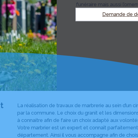
funéraire mais aussi l’orn
Demande de d
t
La réalisation de travaux de marbrerie au sein d’un 
par la commune. Le choix du granit et les dimension
à connaitre afin de faire un choix adapté aux volonté
Votre marbrier est un expert et connaît parfaitement
département. Ainsi il vous accompagne afin de choi