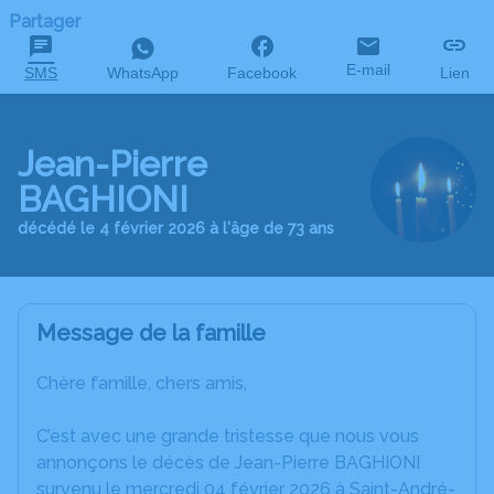
Partager
E-mail
SMS
WhatsApp
Facebook
Lien
Jean-Pierre
BAGHIONI
décédé le 4 février 2026 à l'âge de 73 ans
Message de la famille
Chère famille, chers amis,
C’est avec une grande tristesse que nous vous
annonçons le décès de Jean-Pierre BAGHIONI
survenu le mercredi 04 février 2026 à Saint-André-