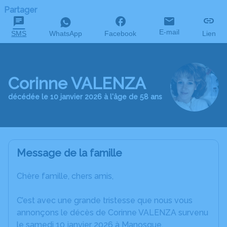
Partager
E-mail
SMS
WhatsApp
Facebook
Lien
Corinne VALENZA
décédée le 10 janvier 2026 à l'âge de 58 ans
Message de la famille
Chère famille, chers amis,
C’est avec une grande tristesse que nous vous
annonçons le décès de Corinne VALENZA survenu
le samedi 10 janvier 2026 à Manosque.